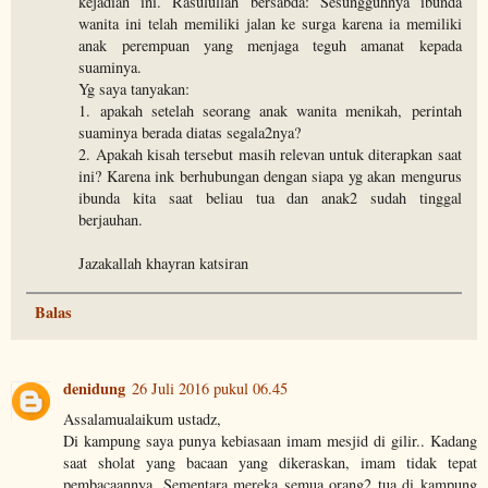
kejadian ini. Rasulullah bersabda: Sesungguhnya ibunda
wanita ini telah memiliki jalan ke surga karena ia memiliki
anak perempuan yang menjaga teguh amanat kepada
suaminya.
Yg saya tanyakan:
1. apakah setelah seorang anak wanita menikah, perintah
suaminya berada diatas segala2nya?
2. Apakah kisah tersebut masih relevan untuk diterapkan saat
ini? Karena ink berhubungan dengan siapa yg akan mengurus
ibunda kita saat beliau tua dan anak2 sudah tinggal
berjauhan.
Jazakallah khayran katsiran
Balas
denidung
26 Juli 2016 pukul 06.45
Assalamualaikum ustadz,
Di kampung saya punya kebiasaan imam mesjid di gilir.. Kadang
saat sholat yang bacaan yang dikeraskan, imam tidak tepat
pembacaannya. Sementara mereka semua orang2 tua di kampung