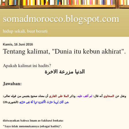
somadmorocco.blogspot.com
hidup sekali, buat berarti
Kamis, 16 Juni 2016
Tentang kalimat, "Dunia itu kebun akhirat".
Apakah kalimat ini hadits?
الدنيا مزرعة الاخرة
Jawaban:
ونقل عن
السخاوي
أنه قال:
لم أقف عليه
. وذكر
الملا علي القاري
أن معناه صحيح يقتبس من قوله تعالى:
{الشورى:20}.
مَن كَانَ يُرِيدُ حَرْثَ الْآخِرَةِ نَزِدْ لَهُ فِي حَرْثِهِ
diriwayatkan bahwa Imam as-Sakhawi berkata:
"Saya tidak menemukannya (sebagai hadits)".