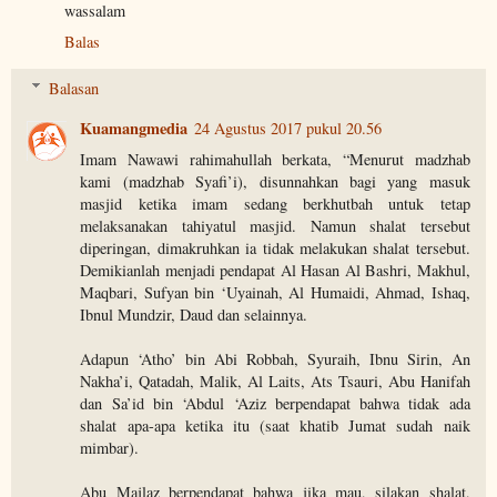
wassalam
Balas
Balasan
Kuamangmedia
24 Agustus 2017 pukul 20.56
Imam Nawawi rahimahullah berkata, “Menurut madzhab
kami (madzhab Syafi’i), disunnahkan bagi yang masuk
masjid ketika imam sedang berkhutbah untuk tetap
melaksanakan tahiyatul masjid. Namun shalat tersebut
diperingan, dimakruhkan ia tidak melakukan shalat tersebut.
Demikianlah menjadi pendapat Al Hasan Al Bashri, Makhul,
Maqbari, Sufyan bin ‘Uyainah, Al Humaidi, Ahmad, Ishaq,
Ibnul Mundzir, Daud dan selainnya.
Adapun ‘Atho’ bin Abi Robbah, Syuraih, Ibnu Sirin, An
Nakha’i, Qatadah, Malik, Al Laits, Ats Tsauri, Abu Hanifah
dan Sa’id bin ‘Abdul ‘Aziz berpendapat bahwa tidak ada
shalat apa-apa ketika itu (saat khatib Jumat sudah naik
mimbar).
Abu Majlaz berpendapat bahwa jika mau, silakan shalat,