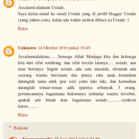
Assalamu'alaikum Ustadz,
Saya kirim email ke email Ustadz yang di profil blogger Ustadz
(yang yahoo.com), kalau ada waktu mohon dibaca ya Ustadz :)
Balas
Unknown
14 Oktober 2016 pukul 19.49
Assalamualaikum.......Semoga Allah Menjaga kita dan keluarga
kita dari sifat sombong, dan sifat tercela lainnya..... ustadz, ana
mau bertanya. begini ustadz...ada satu masalah, dirumah ada
seorang wanita bersuami dan punya satu anak...kemudian
datanglah tamu adek ipar istri yaitu laki laki, dan kemudian
datanglah teman-teman adik iparnya sebanyak 3 orang.
pertanyaannya bagaimana hukumnya terhadap wanita tersebut,
apakah ada fitnah atau bagaimana ustadz............syukron
katsir........
Balas
Balasan
Kuamangmedia
25 Juni 2017 pukul 03.59