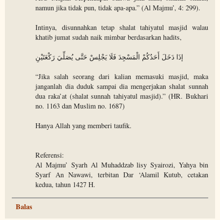
namun jika tidak pun, tidak apa-apa.” (Al Majmu’, 4: 299).
Intinya, disunnahkan tetap shalat tahiyatul masjid walau
khatib jumat sudah naik mimbar berdasarkan hadits,
إذَا دَخَلَ أَحَدُكُمْ الْمَسْجِدَ فَلَا يَجْلِسْ حَتَّى يُصَلِّيَ رَكْعَتَيْنِ
“Jika salah seorang dari kalian memasuki masjid, maka
janganlah dia duduk sampai dia mengerjakan shalat sunnah
dua raka’at (shalat sunnah tahiyatul masjid).” (HR. Bukhari
no. 1163 dan Muslim no. 1687)
Hanya Allah yang memberi taufik.
Referensi:
Al Majmu’ Syarh Al Muhaddzab lisy Syairozi, Yahya bin
Syarf An Nawawi, terbitan Dar ‘Alamil Kutub, cetakan
kedua, tahun 1427 H.
Balas