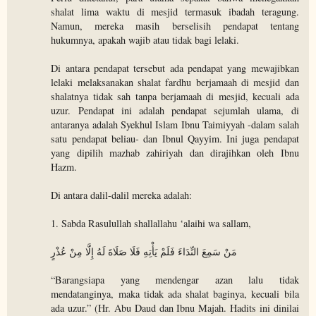
shalat lima waktu di mesjid termasuk ibadah teragung.
Namun, mereka masih berselisih pendapat tentang
hukumnya, apakah wajib atau tidak bagi lelaki.
Di antara pendapat tersebut ada pendapat yang mewajibkan
lelaki melaksanakan shalat fardhu berjamaah di mesjid dan
shalatnya tidak sah tanpa berjamaah di mesjid, kecuali ada
uzur. Pendapat ini adalah pendapat sejumlah ulama, di
antaranya adalah Syekhul Islam Ibnu Taimiyyah -dalam salah
satu pendapat beliau- dan Ibnul Qayyim. Ini juga pendapat
yang dipilih mazhab zahiriyah dan dirajihkan oleh Ibnu
Hazm.
Di antara dalil-dalil mereka adalah:
1. Sabda Rasulullah shallallahu ‘alaihi wa sallam,
مَنْ سَمِعَ النِّدَاءَ فَلَمْ يَأْتِهِ فَلَا صَلَاةَ لَهُ إِلَّا مِنْ عُذْرٍ
“Barangsiapa yang mendengar azan lalu tidak
mendatanginya, maka tidak ada shalat baginya, kecuali bila
ada uzur.” (Hr. Abu Daud dan Ibnu Majah. Hadits ini dinilai